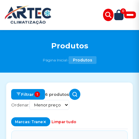
0
Produtos
›
Página Inicial
Produtos
Filtrar
6 produtos
1
Ordenar:
Marcas: Trane
Limpar tudo